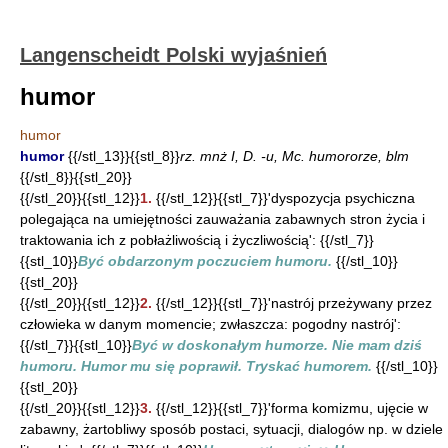
Langenscheidt Polski wyjaśnień
humor
humor
humor
{{/stl_13}}{{stl_8}}
rz. mnż I, D. -u, Mc. humororze, blm
{{/stl_8}}{{stl_20}}
{{/stl_20}}{{stl_12}}
1.
{{/stl_12}}{{stl_7}}'dyspozycja psychiczna
polegająca na umiejętności zauważania zabawnych stron życia i
traktowania ich z pobłażliwością i życzliwością': {{/stl_7}}
{{stl_10}}
Być obdarzonym poczuciem humoru.
{{/stl_10}}
{{stl_20}}
{{/stl_20}}{{stl_12}}
2.
{{/stl_12}}{{stl_7}}'nastrój przeżywany przez
człowieka w danym momencie; zwłaszcza: pogodny nastrój':
{{/stl_7}}{{stl_10}}
Być w doskonałym humorze. Nie mam dziś
humoru. Humor mu się poprawił. Tryskać humorem.
{{/stl_10}}
{{stl_20}}
{{/stl_20}}{{stl_12}}
3.
{{/stl_12}}{{stl_7}}'forma komizmu, ujęcie w
zabawny, żartobliwy sposób postaci, sytuacji, dialogów np. w dziele