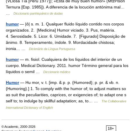
(VLlosa Tía [Perú 1977]); «Está de muy buen humor» (MtzPisón
Ternura [Esp. 1985]). A diferencia de la locución antónima mal…
…
Diccionario panhispánico de dudas
humor
— |ô| s. m. 1. Qualquer fluido líquido contido nos corpos
organizados. 2. [Medicina] Humor viciado. 3. Pus, matéria.
4. Serosidade. 5. Licor. 6. Umidade. 7. [Figurado] Disposição de
ânimo. 8. Temperamento, índole. 9. Mordacidade chistosa;
ironia… …
Dicionário da Língua Portuguesa
humor
— m. fisiol. Cualquiera de los líquidos del interior de un
cuerpo. Medical Dictionary. 2011. humor Término general para los
líquidos o semil …
Diccionario médico
Humor
— Hu mor, v. t. [imp. & p. p. {Humored}; p. pr. & vb. n.
{Humoring}.] 1. To comply with the humor of; to adjust matters so
as suit the peculiarities, caprices, or exigencies of; to adapt one s
self to; to indulge by skillful adaptation; as, to… …
The Collaborative
International Dictionary of English
© Academic, 2000-2026
18+