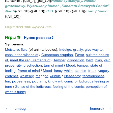
literackim': {{/stl_7}}{{stl_10}}
Humor sytuacyjny. Humor
groteskowy. Wyszukany humor „Kabaretu Starszych Panów”.
<łac.>
{{/stl_10}}{{stl_18}}
ZOB.
{{/stl_18}}{{stl_10}}
czarny humor
{{/stl_10}}
Langenscheidt Polski wyjaśnień
.
2015
.
Игры ⚽
Нужен реферат?
Synonyms
:
Moisture
,
fluid
(of animal bodies),
Indulge
,
gratify
,
give way to
,
consult the wishes of
/
Cutaneous eruption
,
Favor
,
suit the nature
of
,
meet the requirements of
/
Temper
,
disposition
,
bent
,
bias
,
vein
,
propensity
,
predilection
,
turn of mind
/
Mood
,
temper
,
state of
feeling
,
frame of mind
/
Mood
,
fancy
,
whim
,
caprice
,
freak
,
vagary
,
crotchet
,
whimsey
,
maggot
,
wrinkle
/
Pleasantry
,
facetiousness
,
fun
,
jocoseness
,
jocularity
,
kindly wit
,
comic or ludicrous feeling or
tone
/
Sense of the ludicrous
,
feeling of the comic
,
perception of
what is funny
humbug
humorek