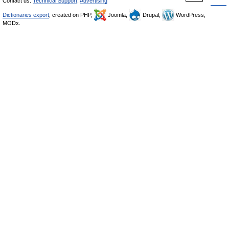
Contact us:
Technical Support
,
Advertising
Dictionaries export
, created on PHP,
Joomla,
Drupal,
WordPress,
MODx.