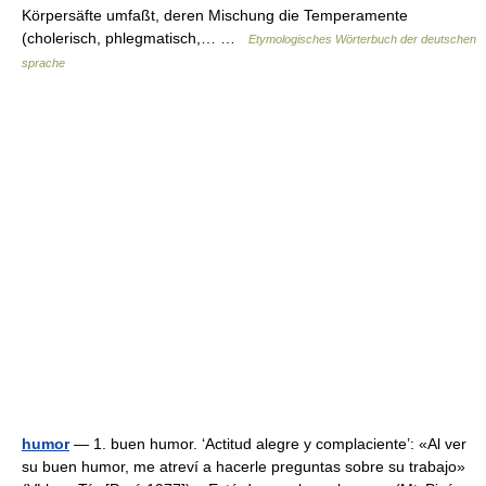
Körpersäfte umfaßt, deren Mischung die Temperamente
(cholerisch, phlegmatisch,… …
Etymologisches Wörterbuch der deutschen
sprache
humor
— 1. buen humor. ‘Actitud alegre y complaciente’: «Al ver
su buen humor, me atreví a hacerle preguntas sobre su trabajo»