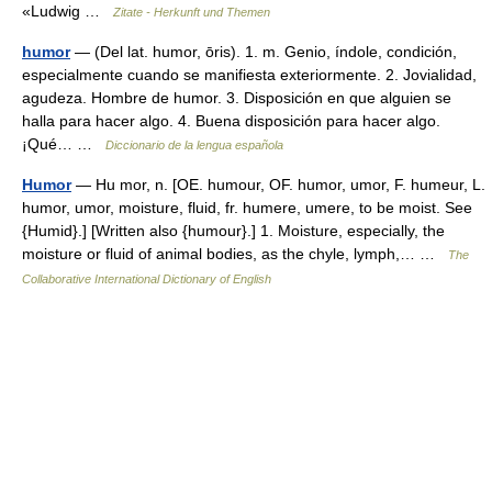
«Ludwig …
Zitate - Herkunft und Themen
humor
— (Del lat. humor, ōris). 1. m. Genio, índole, condición,
especialmente cuando se manifiesta exteriormente. 2. Jovialidad,
agudeza. Hombre de humor. 3. Disposición en que alguien se
halla para hacer algo. 4. Buena disposición para hacer algo.
¡Qué… …
Diccionario de la lengua española
Humor
— Hu mor, n. [OE. humour, OF. humor, umor, F. humeur, L.
humor, umor, moisture, fluid, fr. humere, umere, to be moist. See
{Humid}.] [Written also {humour}.] 1. Moisture, especially, the
moisture or fluid of animal bodies, as the chyle, lymph,… …
The
Collaborative International Dictionary of English