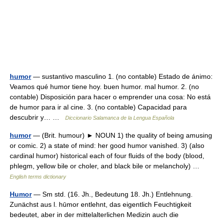
humor
— sustantivo masculino 1. (no contable) Estado de ánimo:
Veamos qué humor tiene hoy. buen humor. mal humor. 2. (no
contable) Disposición para hacer o emprender una cosa: No está
de humor para ir al cine. 3. (no contable) Capacidad para
descubrir y… …
Diccionario Salamanca de la Lengua Española
humor
— (Brit. humour) ► NOUN 1) the quality of being amusing
or comic. 2) a state of mind: her good humor vanished. 3) (also
cardinal humor) historical each of four fluids of the body (blood,
phlegm, yellow bile or choler, and black bile or melancholy) …
English terms dictionary
Humor
— Sm std. (16. Jh., Bedeutung 18. Jh.) Entlehnung.
Zunächst aus l. hūmor entlehnt, das eigentlich Feuchtigkeit
bedeutet, aber in der mittelalterlichen Medizin auch die